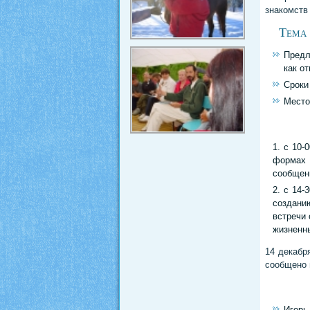
знакомств 
Тема 
Предл
как о
Сроки
Место
с 10-
формах
сообщени
с 14-
создани
встречи 
жизненн
14 декабр
сообщено 
Игорь