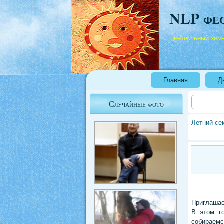
NLP фе
центральный зим
Главная
Д
Случайные фото
Летний се
Приглашае
В этом г
собираемс