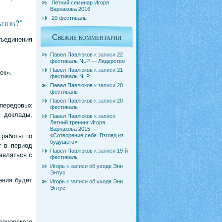
Летний семинар Игоря
Варнакова 2016
20 фестиваль
ызов?"
Свежие комментарии
бъединения
Павел Павлюков
к записи
22
фестиваль NLP — Лидерство
Павел Павлюков
к записи
21
ек».
фестиваль NLP
Павел Павлюков
к записи
20
фестиваль
Павел Павлюков
к записи
20
 передовых
фестиваль
 доклады,
Павел Павлюков
к записи
Летний тренинг Игоря
Варнакова 2015 —
«Сотворение себя. Взгляд из
 работы по
будущего»
т в период
Павел Павлюков
к записи
19-й
авляться с
фестиваль
Игорь
к записи
об уходе Энн
Энтус
ения будет
Игорь
к записи
об уходе Энн
Энтус
ренерского