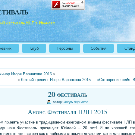
стиваль
ний фестиваль NLP в Иваново
невник
Клуб
Персоны
События
Стан
минар Игоря Варнакова 2016
»
«
Летний тренинг Игоря Варнакова 2015 — «Сотворение себя. 
20 фестиваль
Автор:
Игорь Варнаков
Анонс Фестиваля НЛП 2015
м принять участие в традиционном ежегодном зимнем фестивале НЛП в
оду наш Фестиваль празднует Юбилей – 20 лет! И по хорошей тр
я вместе для встреч как с добрыми старыми друзьями так и для новых 