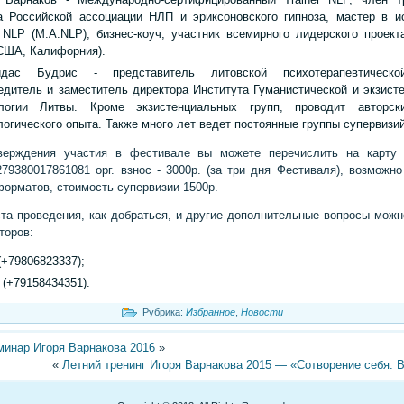
а Российской ассоциации НЛП и эриксоновского гипноза, мастер в и
 NLP (M.A.NLP), бизнес-коуч, участник всемирного лидерского проект
США, Калифорния).
идас Будрис - представитель литовской психотерапевтическ
едитель и заместитель директора Института Гуманистической и экзист
логии Литвы. Кроме экзистенциальных групп, проводит авторск
огического опыта. Также много лет ведет постоянные группы супервизий
верждения участия в фестивале вы можете перечислить на карту 
279380017861081 орг. взнос - 3000р. (за три дня Фестиваля), возможно
форматов, стоимость супервизии 1500р.
та проведения, как добраться, и другие дополнительные вопросы можн
торов:
(+79806823337);
 (+79158434351).
Рубрика:
Избранное
,
Новости
минар Игоря Варнакова 2016
»
«
Летний тренинг Игоря Варнакова 2015 — «Сотворение себя. 