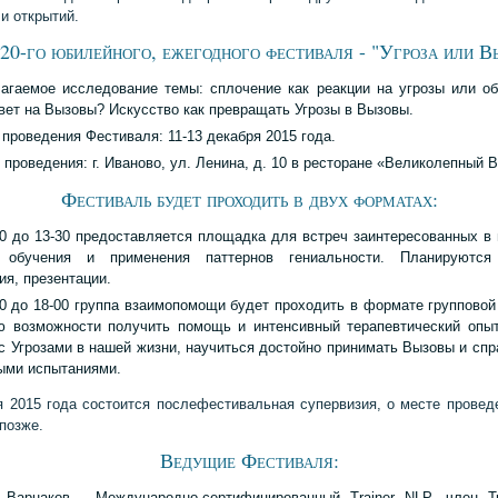
и открытий.
20-го юбилейного, ежегодного фестиваля - "Угроза или В
агаемое исследование темы: сплочение как реакции на угрозы или о
твет на Вызовы? Искусство как превращать Угрозы в Вызовы.
 проведения Фестиваля: 11-13 декабря 2015 года.
 проведения: г. Иваново, ул. Ленина, д. 10 в ресторане «Великолепный В
Фестиваль будет проходить в двух форматах:
00 до 13-30 предоставляется площадка для встреч заинтересованных в
 обучения и применения паттернов гениальности. Планируются
я, презентации.
30 до 18-00 группа взаимопомощи будет проходить в формате групповой
ю возможности получить помощь и интенсивный терапевтический опы
с Угрозами в нашей жизни, научиться достойно принимать Вызовы и спр
ыми испытаниями.
я 2015 года состоится послефестивальная супервизия, о месте провед
позже.
Ведущие Фестиваля:
 Варнаков - Международно-сертифицированный Trainer NLP, член Т