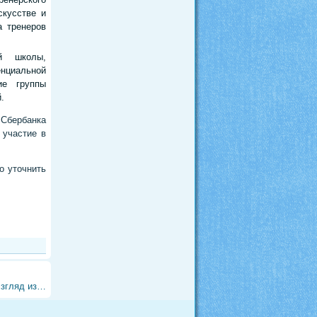
скусстве и
а тренеров
ой школы,
енциальной
ие группы
.
Сбербанка
 участие в
о уточнить
Взгляд из…