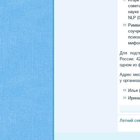
совет
науке
NLP (
Римв
соучр
психо
мифол
Для подт
России: 4
одном из 
Адрес мес
у организа
Илья 
Ирина
Летний се