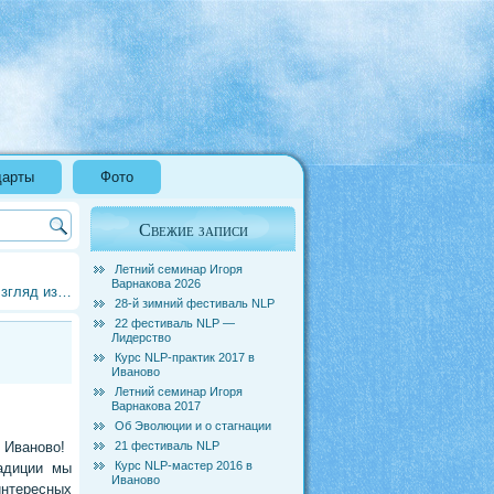
дарты
Фото
Свежие записи
Летний семинар Игоря
Варнакова 2026
Взгляд из…
28-й зимний фестиваль NLP
22 фестиваль NLP —
Лидерство
Курс NLP-практик 2017 в
Иваново
Летний семинар Игоря
Варнакова 2017
Об Эволюции и о стагнации
21 фестиваль NLP
 Иваново!
Курс NLP-мастер 2016 в
адиции мы
Иваново
интересных