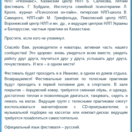
НЛП «Резонанс», Казанский центр НЛП Б. Салихова, летний
фестиваль Г. Буйдали, Института семейной психотерапии Л.
Кроля, журнал «Психология он-лайн», питерская НЛП-школа В.
Савицкого, НЛП-сайт М. Гринфельда, Поволжский центр НЛП,
Воронежский центр НЛП и мн. др., и ведущие центров НЛП Украины
и Белоруссии, частные практики из Казахстана.
Простите, если кого не упомянул.
Спасибо Вам, руководители и новаторы, активная часть нашего
сообщества! Это здорово: вновь увидеться всем вместе, увидеть
работу друг друга, поучиться друг у друга, услышать друг друга,
почувствовать. И все – в одном месте!
Фестиваль будет проходить в в Иваново, в одном из домов отдыха.
Возвращаемся! Фестивальные занятия по телесным практикам
будут проходить в первой половине дня, в спортзале. В зале
покрытие – борцовский ковер, требуется сменная обувь, и одежда,
достаточно теплая и позволяющая двигаться, танцевать, сидеть и
лежать на матах. Ведущие групп с телесными практиками смогут
воспользоваться магнитофоном с CD-проигрывателем; о
музыкальной подборке на кассетах или компакт-дисках ведущим
требуется позаботиться самостоятельно.
Официальный язык фестиваля – русский.