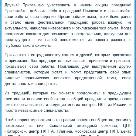
Друзья! Приглашаю участвовать в нашем общем празднике!
Приезжайте, добавьте себя в праздник! Привозите и показывайте
свои работы, свое видение. Время найдем всем, что и было ранее
и стало ныне фестивальной традицией: работа вживую, из
актуального, наиболее интересного и откликающегося опыта. Когда
программа каждого дня возникает в предложениях, дискуссии дня
предыдущего – из нашей непохожести, из нашего разного, в
глубинах такого схожего...
Приглашаю к сотрудничеству коллег и друзей, которые приезжали
и приезжают без предварительных заявок, привозили и привозят,
показывают свои работы. Приглашаю для выступления других
специалистов, которые хотят и могут представить свой опыт,
видение практических аспектов предложенной темы, свою
деятельность и свои центры.
Из традиций, которые так хочется продолжить: в предыдущие
фестивали вносили свой вклад в общий праздник и праздновали
вместе организаторы и ведущие многих центров НЛП из России, и
просто независимые специалисты.
Чтобы сориентироваться в географии нашего сообщества, упомяну
некоторые из них: Смоленский ежегодный семинар, ЦПП
«Катарсис», центр НЛП А. Плигина, московский центр НЛП, центр