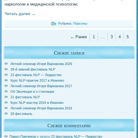
наркологии и медицинской психологии;
Читать далее
→
Рубрика:
Персоны
← Ранее
1
…
3
4
5
Свежие записи
Летний семинар Игоря Варнакова 2026
28-й зимний фестиваль NLP
22 фестиваль NLP — Лидерство
Курс NLP-практик 2017 в Иваново
Летний семинар Игоря Варнакова 2017
Об Эволюции и о стагнации
21 фестиваль NLP
Курс NLP-мастер 2016 в Иваново
Летний семинар Игоря Варнакова 2016
20 фестиваль
Свежие комментарии
Павел Павлюков
к записи
22 фестиваль NLP — Лидерство