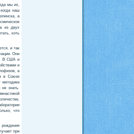
гда мы их,
 когда наш
юпинска, а
осмическое
а из двух
тать, хоть
тся, и так
нации. Они
о. В США и
ойствами и
пофизов, а
я в Союзе
т методики
 не знать.
имнастикой
оличестве,
аборатории
олько, что
 рождения
лучает при