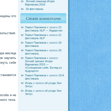
Летний семинар Игоря
Варнакова 2016
20 фестиваль
енщины это
Свежие комментарии
Павел Павлюков
к записи
22
фестиваль NLP — Лидерство
вольствия.
Павел Павлюков
к записи
21
фестиваль NLP
Павел Павлюков
к записи
20
фестиваль
Павел Павлюков
к записи
20
ора месяца
фестиваль
ов научить
Павел Павлюков
к записи
Летний тренинг Игоря
рнуть себе
Варнакова 2015 —
«Сотворение себя. Взгляд из
будущего»
становится
Павел Павлюков
к записи
19-й
фестиваль
Игорь
к записи
об уходе Энн
Энтус
Игорь
к записи
об уходе Энн
Энтус
особа и не
ного тела.