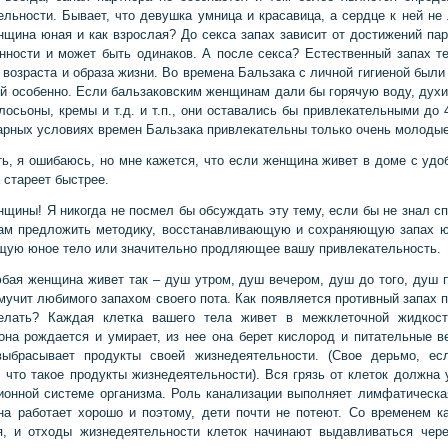
ельности. Бывает, что девушка умница и красавица, а сердце к ней не 
нщина юная и как взрослая? До секса запах зависит от достижений п
ности и может быть одинаков. А после секса? Естественный запах т
т возраста и образа жизни. Во времена Бальзака с личной гигиеной были
ой особенно. Если бальзаковским женщинам дали бы горячую воду, духи,
лосьоны, кремы и т.д. и т.п., они оставались бы привлекательными до 4
арных условиях времен Бальзака привлекательны только очень молоды
ь, я ошибаюсь, но мне кажется, что если женщина живет в доме с удо
 стареет быстрее.
щины! Я никогда не посмел бы обсуждать эту тему, если бы не знал сп
ам предложить методику, восстанавливающую и сохраняющую запах ю
ую юное тело или значительно продляющее вашу привлекательность.
бая женщина живет так – душ утром, душ вечером, душ до того, душ п
 мучит любимого запахом своего пота. Как появляется противный запах п
елать? Каждая клетка вашего тела живет в межклеточной жидкост
она рождается и умирает, из нее она берет кислород и питательные в
выбрасывает продукты своей жизнедеятельности. (Свое дерьмо, есл
, что такое продукты жизнедеятельности). Вся грязь от клеток должна 
ионной системе организма. Роль канализации выполняет лимфатическа
на работает хорошо и поэтому, дети почти не потеют. Со временем к
я, и отходы жизнедеятельности клеток начинают выдавливаться чере