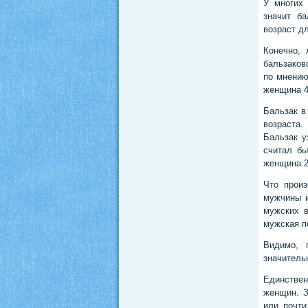
У многих 
значит б
возраст д
Конечно, 
бальзаков
по мнению
женщина 4
Бальзак в
возраста
Бальзак у
считал бы
женщина 2
Что произ
мужчины и
мужских в
мужская п
Видимо, 
значитель
Единствен
женщин. З
или почти