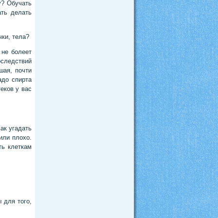
у? Обучать
ать делать
чки, тела?
 не болеет
оследствий
шая, почти
адо спирта
теков у вас
Как угадать
или плохо.
ть клеткам
 для того,