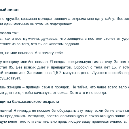
ный живот.
по дружбе, красивая молодая женщина открыла мне одну тайну. Все ж
ни один мужчина об этом не подозревает.
азала так:
ты, как и все мужчины, думаешь, что женщина в постели стонет от удо
онет из за того, что ты ее животом задавил.
о, но мне помогло. А я помогу тебе.
у женщину мне бог послал. Я создал специальную гимнастику. За полт
 стал 85. Без всяких диет и препаратов. Сбросил с тела лет 15. И гот
ой гимнастике. Занимает она 1,5-2 минуты в день. Лучшего способа ве
существует.
шь женщин – приведи себя в порядок. Не тайна, что чаще всего тело 
м для того, чтобы сачкануть от секса. Хотя это и не всегда.
нщины бальзаковского возраста
щины! Я никогда не посмел бы обсуждать эту тему, если бы не знал сп
ам предложить методику, восстанавливающую и сохраняющую запах ю
ую юное тело или значительно продляющее вашу привлекательность.