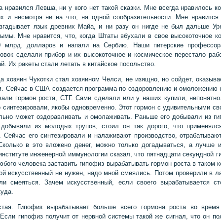
а нравился Левша, ни у кого нет такой сказки. Мне всегда нравилось ко
х и несмотря ни на что, на одной сообразительности. Мне нравится
згадывает язык древних Майа, и ни разу он нигде не был дальше Ур
ымы. Мне нравится, что, когда Штаты вбухали в свое высокоточное к
0 млрд. долларов и напали на Сербию. Наши питерские профессор
овок сделали прибор и их высокоточное и космическое перестало рабо
й. Их ракеты стали летать в китайское посольство.
да хозяин Чукотки стал хозяином Челси, не изящно, но сойдет, оказывае
. Сейчас в США создается программа по оздоровлению и омоложению 
вали гормон роста, СТГ. Сами сделали или у наших купили, непонятн
о синтезировали, якобы одновременно. Этот гормон с удивительными св
льно может оздоравливать и омолаживать. Раньше его добывали из ги
 добывали из молодых трупов, стоил он так дорого, что применялс
. Сейчас его синтезировали и налаживают производство, отрабатываю
Сколько в это вложено денег, можно только догадываться, а лучше и
 институте инженерной иммунологии сказал, что пятнадцати секундной г
юбого человека заставить гипофиз вырабатывать гормон роста в таком к
кой искусственный не нужен, надо мной смеялись. Потом проверили в л
ли смеяться. Зачем искусственный, если своего вырабатывается ст
куда.
стая. Гипофиз вырабатывает больше всего гормона роста во время
 Если гипофиз получит от нервной системы такой же сигнал, что он по