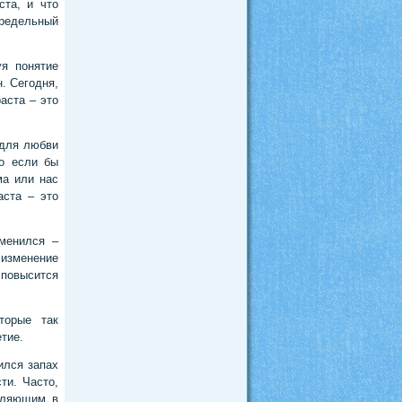
ста, и что
редельный
уя понятие
. Сегодня,
аста – это
 для любви
о если бы
ма или нас
аста – это
зменился –
 изменение
 повысится
торые так
тие.
ился запах
ти. Часто,
деляющим в