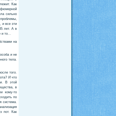
лежит. Как
арфюмерной
ела сильно
 проблемы,
 и все эти
5 лет. А в
е и то…
бствами на
особа и не
ного тела.
осле того.
ота? И что
и. В этой
ещества, в
и кому-то
уходить по
я система.
анализация
з пот. Как