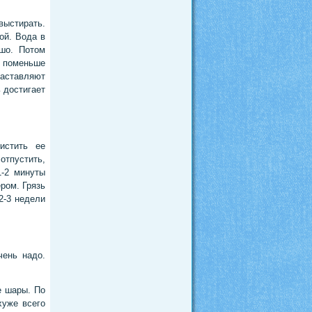
выстирать.
ой. Вода в
шо. Потом
, поменьше
заставляют
ь достигает
истить ее
отпустить,
1-2 минуты
ром. Грязь
2-3 недели
чень надо.
е шары. По
хуже всего