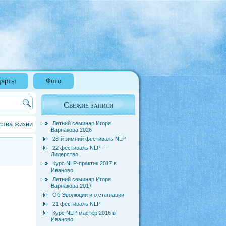
дарты
Фото
Свежие записи
ства жизни
Летний семинар Игоря
Варнакова 2026
28-й зимний фестиваль NLP
22 фестиваль NLP —
Лидерство
Курс NLP-практик 2017 в
Иваново
Летний семинар Игоря
Варнакова 2017
Об Эволюции и о стагнации
21 фестиваль NLP
Курс NLP-мастер 2016 в
Иваново