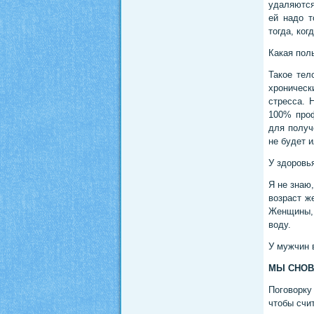
удаляются
ей надо т
тогда, ког
Какая пол
Такое тел
хроническ
стресса. 
100% проф
для получе
не будет 
У здоровь
Я не знаю,
возраст ж
Женщины, 
воду.
У мужчин 
МЫ СНОВ
Поговорку
чтобы счи