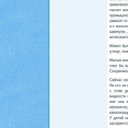
привлекат
пахнет же
промышлен
зависит о
а с женск
шампуни, 
антисанит
Может быт
улице, она
Милые жен
смог бы в
Сохраняющ
Сейчас лю
Ни кто не
с этим д
жидкости 
нее она 
непонятно
канализац
У детей о
засоряетс