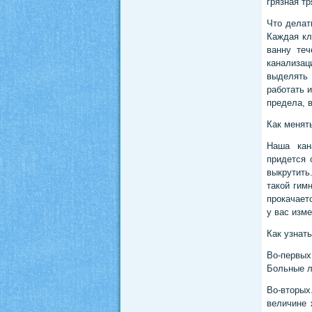
грязная т
Что делат
Каждая кл
ванну те
канализац
выделять 
работать и
предела, 
Как менят
Наша кан
придется 
выкрутить
такой гим
прокачает
у вас изме
Как узнать
Во-первых
Больные л
Во-вторых
величине 