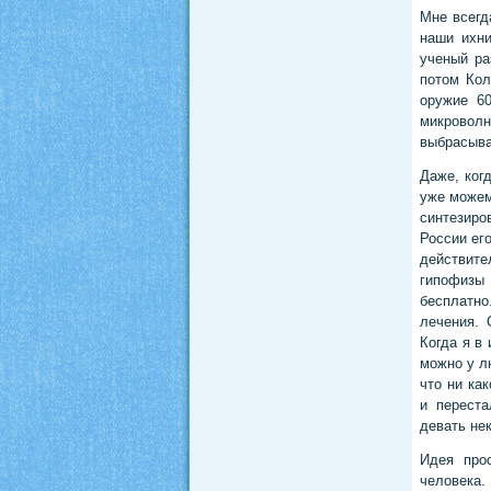
Мне всегд
наши ихни
ученый ра
потом Кол
оружие 6
микроволн
выбрасыва
Даже, ког
уже можем
синтезиро
России ег
действите
гипофизы
бесплатно
лечения. 
Когда я в
можно у л
что ни ка
и переста
девать не
Идея про
человека.