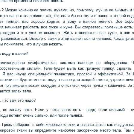
ряпка со временем начинает вонять.
ь? Можно конечно ее полить духами, но, по-моему, лучше ее вымыть и 
етка вашего тела живет так, как если бы вы жили в ванне с теплой вод
чет теплая, вас хорошо кормит, и воду в ванной меняют. Все хоро
ия начинает работать все хуже и хуже. Вы стараетесь поменьше есть
отходов и это уже не помогает. Жить становиться все хуже, а вас 
 размножаться. Вместе с вами в этой ванне тысячи человек. Когда гряз
вы понимаете, что и лучше нежить.
ь воду в ванне?
ализационная лимфатическая система насосом не оборудована. Ч
собственными силами. Тело будем мыть как грязную тряпку, сдавить, 
. Я вас научу специальной гимнастике, простой и эффективной. За 
настики вы будете менять воду в ванне для каждой клетки, утром и вече
ся по лимфатическим сосудам и очистится через почки и кишечник. За 
нится запах тела.
, что вам это надо?
, по запаху пота. Если у пота запах есть - надо, если сильный – о
юди потеют очень сильно, или после пьянки.
. Грязь собирают в себя жировые клетки и разрастаются как воздушны
жировой ткани вы определите наиболее засоренное место тела. Там 