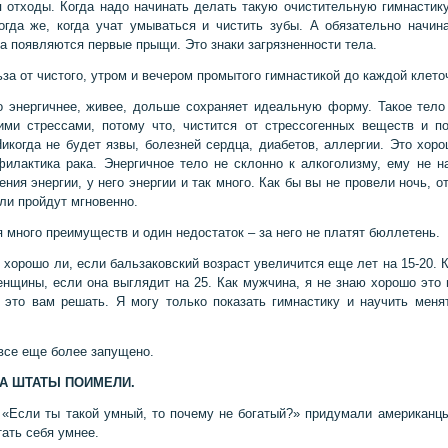
 отходы. Когда надо начинать делать такую очистительную гимнастик
огда же, когда учат умываться и чистить зубы. А обязательно начин
да появляются первые прыщи. Это знаки загрязненности тела.
ьза от чистого, утром и вечером промытого гимнастикой до каждой клето
о энергичнее, живее, дольше сохраняет идеальную форму. Такое тело
ими стрессами, потому что, чистится от стрессогенных веществ и п
Никогда не будет язвы, болезней сердца, диабетов, аллергии. Это хоро
илактика рака. Энергичное тело не склонно к алкоголизму, ему не н
ния энергии, у него энергии и так много. Как бы вы не провели ночь, о
или пройдут мгновенно.
я много преимуществ и один недостаток – за него не платят бюллетень.
 хорошо ли, если бальзаковский возраст увеличится еще лет на 15-20. 
енщины, если она выглядит на 25. Как мужчина, я не знаю хорошо это 
это вам решать. Я могу только показать гимнастику и научить меня
все еще более запущено.
А ШТАТЫ ПОИМЕЛИ.
 «Если ты такой умный, то почему не богатый?» придумали американцы
тать себя умнее.