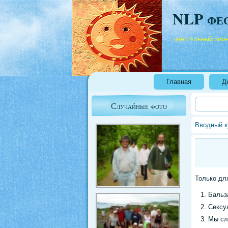
NLP фе
центральный зим
Главная
Д
Случайные фото
Вводный к
Только дл
Бальз
Сексу
Мы сл