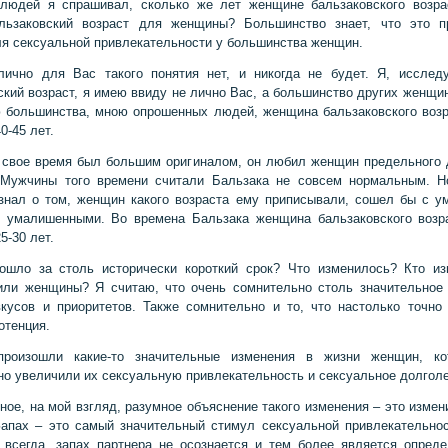
людей я спрашивал, сколько же лет женщине бальзаковского возра
альзаковский возраст для женщины? Большинство знает, что это п
ля сексуальной привлекательности у большинства женщин.
лично для Вас такого понятия нет, и никогда не будет. Я, исслед
ский возраст, я имею ввиду не лично Вас, а большинство других женщин
 большинства, мною опрошенных людей, женщина бальзаковского возр
0-45 лет.
 свое время был большим оригиналом, он любил женщин предельного
. Мужчины того времени считали Бальзака не совсем нормальным. Н
знал о том, женщин какого возраста ему приписывали, сошел бы с у
 умалишенными. Во времена Бальзака женщина бальзаковского возр
5-30 лет.
ошло за столь исторически короткий срок? Что изменилось? Кто и
ли женщины? Я считаю, что очень сомнительно столь значительное
кусов и приоритетов. Также сомнительно и то, что настолько точно
отенция.
произошли какие-то значительные изменения в жизни женщин, ко
но увеличили их сексуальную привлекательность и сексуальное долголе
ное, на мой взгляд, разумное объяснение такого изменения – это измен
апах – это самый значительный стимул сексуальной привлекательнос
 всегда, запах партнера не осознается и тем более является опре