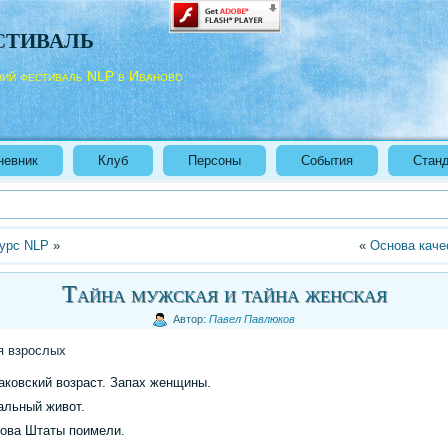
стиваль
ний фестиваль NLP в Иваново
невник
Клуб
Персоны
События
Стан
урс NLP
»
«
Основа каче
Тайна мужская и тайна женская
Автор:
Павел Павлюков
я взрослых
аковский возраст. Запах женщины.
альный живот.
ова Штаты поимели.