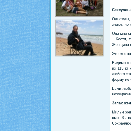
Сексуаль
Однажды, 
знают, но 
Она мне ск
− Костя, 
Женщина ст
Это жесток
Видимо эт
из 115 кг
любого эт
форму не 
Если люби
безобразны
Запах же
Милые жен
смог бы в
Сохраняющ