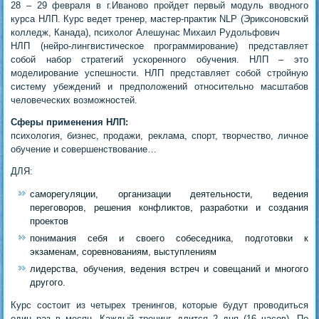
28 – 29 февраля в г.Иваново пройдет первый модуль вводного
курса НЛП. Курс ведет тренер, мастер-практик NLP (Эриксоновский
колледж, Канада), психолог Алешунас Михаил Рудольфович
НЛП (нейро-лингвистическое программирование) представляет
собой набор стратегий ускоренного обучения. НЛП – это
моделирование успешности. НЛП представляет собой стройную
систему убеждений и предположений относительно масштабов
человеческих возможностей.
Сферы применения НЛП:
психология, бизнес, продажи, реклама, спорт, творчество, личное
обучение и совершенствование…
ДЛЯ:
саморегуляции, организации деятельности, ведения
переговоров, решения конфликтов, разработки и создания
проектов
понимания себя и своего собеседника, подготовки к
экзаменам, соревнованиям, выступлениям
лидерства, обучения, ведения встреч и совещаний и многого
другого.
Курс состоит из четырех тренингов, которые будут проводиться
один раз в месяц. Каждый тренинг длится 2 дня (16 часов). По