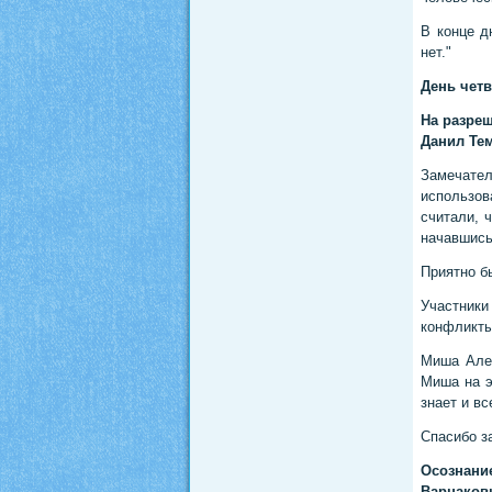
В конце д
нет."
День чет
На разреш
Данил Те
Замечател
использо
считали, ч
начавшись
Приятно б
Участники
конфликты.
Миша Алеш
Миша на э
знает и вс
Спасибо з
Осознан
Варнако