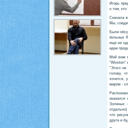
Игорь пре
о том, кто
Сначала в
Мы, соеди
Были обсу
больных Я
еще ни од
идеи прод
Мой знак 
"Winston"
"Этого не
голову, ч
хочется, 
миром - с
Распозна
оказался 
Золиных -
отдельно)
что рисун
друга и б