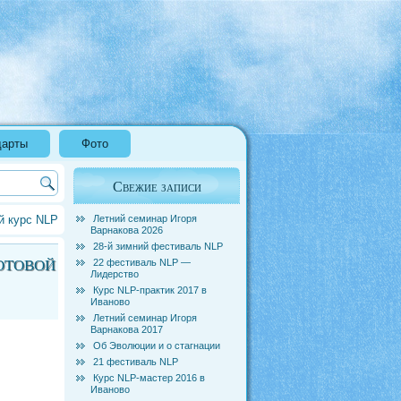
дарты
Фото
Свежие записи
й курс NLP
Летний семинар Игоря
Варнакова 2026
28-й зимний фестиваль NLP
отовой
22 фестиваль NLP —
Лидерство
Курс NLP-практик 2017 в
Иваново
Летний семинар Игоря
Варнакова 2017
Об Эволюции и о стагнации
21 фестиваль NLP
Курс NLP-мастер 2016 в
Иваново