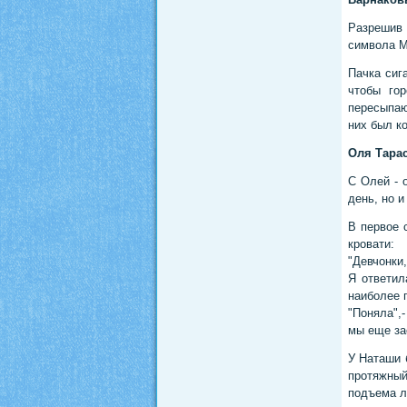
Разрешив 
символа М
Пачка сиг
чтобы го
пересыпаю
них был к
Оля Тара
С Олей - 
день, но и
В первое 
кровати:
"Девчонки,
Я ответил
наиболее 
"Поняла",
мы еще за
У Наташи 
протяжный
подъема л