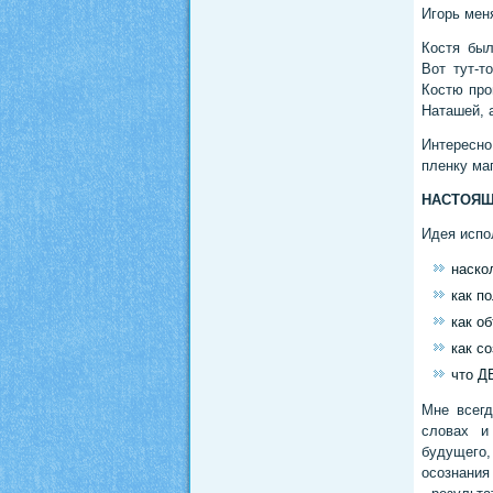
Игорь мен
Костя бы
Вот тут-т
Костю про
Наташей, 
Интересно
пленку ма
НАСТОЯЩЕ
Идея испо
наско
как п
как о
как с
что Д
Мне всегд
словах и
будущего,
осознания