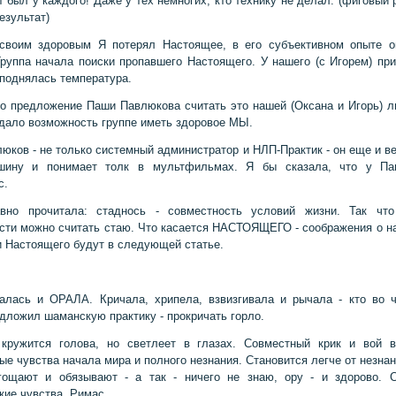
т был у каждого! Даже у тех немногих, кто технику не делал. (фиговый 
езультат)
своим здоровым Я потерял Настоящее, в его субъективном опыте о
Группа начала поиски пропавшего Настоящего. У нашего (с Игорем) пр
поднялась температура.
то предложение Паши Павлюкова считать это нашей (Оксана и Игорь) 
дало возможность группе иметь здоровое МЫ.
юков - не только системный администратор и НЛП-Практик - он еще и в
шину и понимает толк в мультфильмах. Я бы сказала, что у Па
с.
авно прочитала: стаднось - совместность условий жизни. Так что
сти можно считать стаю. Что касается НАСТОЯЩЕГО - соображения о н
и Настоящего будут в следующей статье.
алась и ОРАЛА. Кричала, хрипела, взвизгивала и рычала - кто во ч
дложил шаманскую практику - прокричать горло.
 кружится голова, но светлеет в глазах. Совместный крик и вой в
ые чувства начала мира и полного незнания. Становится легче от незнан
гощают и обязывают - а так - ничего не знаю, ору - и здорово. 
кие чувства, Римас.