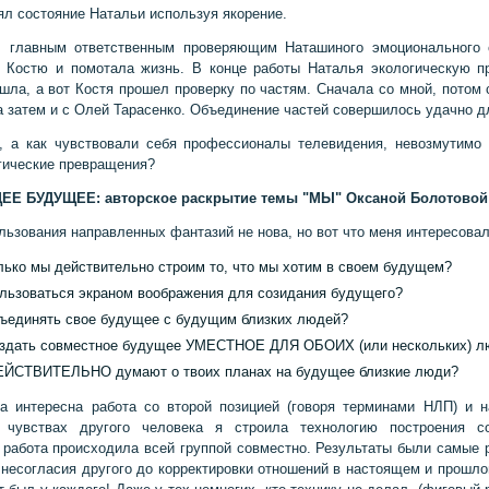
ял состояние Натальи используя якорение.
л главным ответственным проверяющим Наташиного эмоционального с
о Костю и помотала жизнь. В конце работы Наталья экологическую п
шла, а вот Костя прошел проверку по частям. Сначала со мной, потом 
а затем и с Олей Тарасенко. Объединение частей совершилось удачно д
, а как чувствовали себя профессионалы телевидения, невозмутимо
гические превращения?
Е БУДУЩЕЕ: авторское раскрытие темы "МЫ" Оксаной Болотовой
льзования направленных фантазий не нова, но вот что меня интересовал
лько мы действительно строим то, что мы хотим в своем будущем?
ользоваться экраном воображения для созидания будущего?
бъединять свое будущее с будущим близких людей?
оздать совместное будущее УМЕСТНОЕ ДЛЯ ОБОИХ (или нескольких) л
ЕЙСТВИТЕЛЬНО думают о твоих планах на будущее близкие люди?
а интересна работа со второй позицией (говоря терминами НЛП) и н
 чувствах другого человека я строила технологию построения со
 работа происходила всей группой совместно. Результаты были самые р
 несогласия другого до корректировки отношений в настоящем и прошло