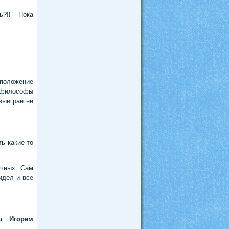
?!! - Пока
 положение
 философы
 выигран не
ь какие-то
очных. Сам
идел и все
ы Игорем