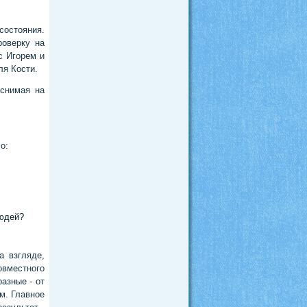
остояния.
роверку на
с Игорем и
ля Кости.
 снимая на
о:
юдей?
а взгляде,
вместного
азные - от
м. Главное