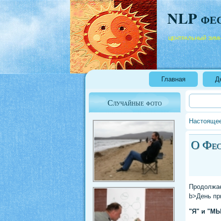
NLP фе
центральный зим
Главная
Д
Случайные фото
Настоящее
О Фес
Продолжае
b>День пр
"Я" и "МЫ