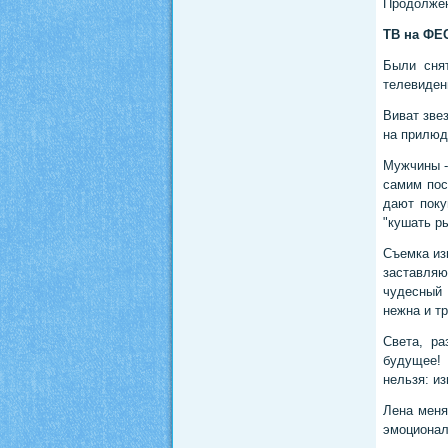
Продолжен
ТВ на ФЕ
Были снят
телевиден
Виват зве
на прилюд
Мужчины -
самим пос
дают поку
"кушать ры
Съемка из
заставляю
чудесный 
нежна и т
Света, р
будущее!
нельзя: из
Лена меня
эмоционал