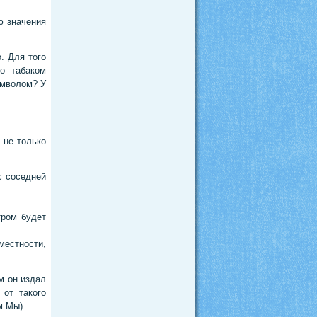
ю значения
. Для того
о табаком
имволом? У
 не только
с соседней
тром будет
местности,
м он издал
 от такого
м Мы).