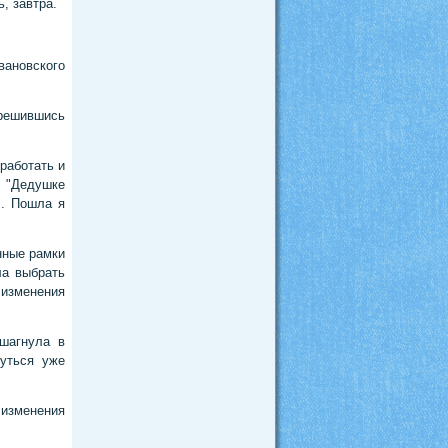
, завтра.
вановского
 решившись
работать и
: "Дедушке
". Пошла я
нные рамки
ла выбрать
 изменения
шагнула в
уться уже
 изменения