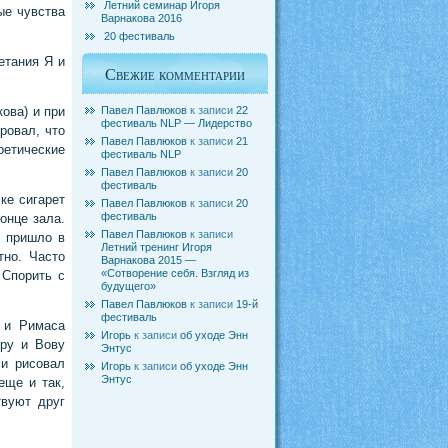
Летний семинар Игоря
ые чувства
Варнакова 2016
20 фестиваль
етания Я и
Свежие комментарии
Павел Павлюков
к записи
22
ова) и при
фестиваль NLP — Лидерство
ровал, что
Павел Павлюков
к записи
21
ретические
фестиваль NLP
Павел Павлюков
к записи
20
фестиваль
ке сигарет
Павел Павлюков
к записи
20
фестиваль
онце зала.
Павел Павлюков
к записи
е пришло в
Летний тренинг Игоря
тно. Часто
Варнакова 2015 —
«Сотворение себя. Взгляд из
 Спорить с
будущего»
Павел Павлюков
к записи
19-й
фестиваль
 и Римаса
Игорь
к записи
об уходе Энн
ору и Вову
Энтус
 и рисовал
Игорь
к записи
об уходе Энн
Энтус
еще и так,
твуют друг