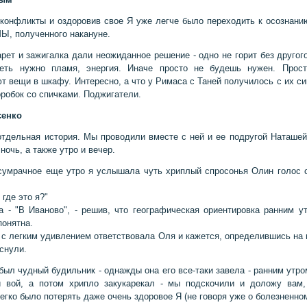
конфликты и оздоровив свое Я уже легче было переходить к осознани
Ы, полученного накануне.
арет и зажигалка дали неожиданное решение - одно не горит без другого
реть нужно пламя, энергия. Иначе просто не будешь нужен. Прост
т вещи в шкафу. Интересно, а что у Римаса с Таней получилось с их с
оробок со спичками. Поджигатели.
сенко
отдельная история. Мы проводили вместе с ней и ее подругой Наташей
 ночь, а также утро и вечер.
сумрачное еще утро я услышала чуть хриплый спросонья Олин голос 
 где это я?"
а - "В Иваново", - решив, что географическая ориентировка ранним у
понятна.
- с легким удивлением ответствовала Оля и кажется, определившись на 
снули.
был чудный будильник - однажды она его все-таки завела - ранним утро
 вой, а потом хрипло закукарекал - мы подскочили и доложу вам,
егко было потерять даже очень здоровое Я (не говоря уже о болезненно