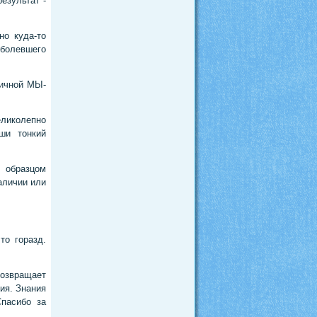
результат -
но куда-то
иболевшего
личной МЫ-
еликолепно
ши тонкий
 образцом
аличии или
то горазд.
озвращает
ия. Знания
Спасибо за