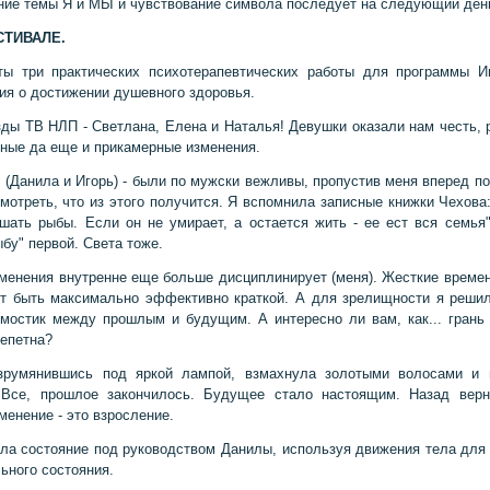
ие темы Я и МЫ и чувствование символа последует на следующий день
СТИВАЛЕ.
ы три практических психотерапевтических работы для программы И
ия о достижении душевного здоровья.
зды ТВ НЛП - Светлана, Елена и Наталья! Девушки оказали нам честь,
ные да еще и прикамерные изменения.
 (Данила и Игорь) - были по мужски вежливы, пропустив меня вперед по
мотреть, что из этого получится. Я вспомнила записные книжки Чехова
шать рыбы. Если он не умирает, а остается жить - ее ест вся семья
бу" первой. Света тоже.
менения внутренне еще больше дисциплинирует (меня). Жесткие време
т быть максимально эффективно краткой. А для зрелищности я реши
мостик между прошлым и будущим. А интересно ли вам, как... грань
репетна?
азрумянившись под яркой лампой, взмахнула золотыми волосами и 
 Все, прошлое закончилось. Будущее стало настоящим. Назад верн
менение - это взросление.
ла состояние под руководством Данилы, используя движения тела для
ьного состояния.