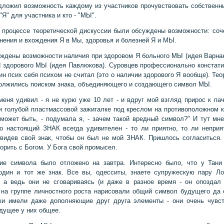
дложил возможность каждому из участников прочувствовать собственн
 "Я" для участника и кто - "МЫ".
 процессе теоретической дискуссии были обсуждены возможности: соч
нения и вхождения Я в Мы, здоровья и болезней Я и МЫ.
ждены возможности наличия при здоровом Я больного МЫ (идея Варнак
 здорового МЫ (идея Павлюкова). Суровцев профессионально констати
ин псих себя психом не считал (это о наличии здорового Я вообще). Тео
олжились поиском знака, объединяющего и создающего символ МЫ.
меня удивил - я не курю уже 10 лет - и вдруг мой взгляд прирос к пач
 и голубой пластмассовой зажигалке под креслом на противоположном к
 может быть, - подумала я, - зачем такой вредный символ?" И тут мн
то настоящий ЗНАК всегда удивителен - то ли приятно, то ли неприя
увидев свой знак, чтобы он был не мой ЗНАК. Пришлось согласиться.
порить с Богом. У Бога свой промысел.
ние символа было отложено на завтра. Интересно было, что у Тани
один и тот же знак. Все вы, одесситы, знаете супружескую пару Л
 а ведь они не сговариваясь (и даже в разное время - он опоздал
 на группе личностного роста нарисовали общий символ будущего да 
ки имели даже дополняющие друг друга элементы - они очень чувс
удущее у них общее.