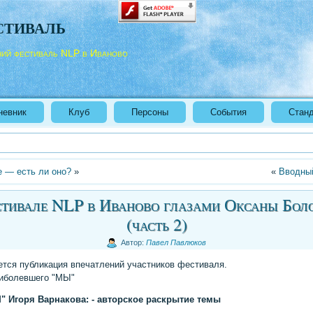
стиваль
ний фестиваль NLP в Иваново
невник
Клуб
Персоны
События
Стан
 — есть ли оно?
»
«
Вводны
тивале NLP в Иваново глазами Оксаны Бол
(часть 2)
Автор:
Павел Павлюков
тся публикация впечатлений участников фестиваля.
иболевшего "МЫ"
" Игоря Варнакова: - авторское раскрытие темы