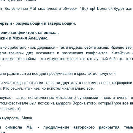
ня болезненное МЫ свалилось в обморок. "Доктор! Больной будет жить
вертый - разрешающий и завершающий.
ение конфликтов становись...
мкин и Михаил Алешунас.
ьно сработало - как дерешься - так и ведешь себя в жизни. Именно это
вали тренеры для осознания и разрешения конфликтов. Китайские
то искусство войны - это искусство жизни, так как лучший бой тот, что
.
ыло размяться за все дни просиживания в креслах до полуночи.
 и участницы фестиваля таскали друг друга по залу в попытке разрешит
 Кто решил, кто - нет, но вспотели капитально все.
унас - автор великолепных метафор о супервизии - просто очень т
том фестивале был похож на мудрого Ворона (того, который уже все в
е понимает).
а мудрость, Миша.
ие символа МЫ - продолжение авторского раскрытия тем
вым