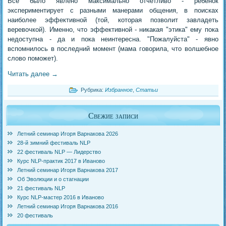
Все было явлено максимально отчетливо - ребенок
экспериментирует с разными манерами общения, в поисках
наиболее эффективной (той, которая позволит завладеть
веревочкой). Именно, что эффективной - никакая "этика" ему пока
недоступна - да и пока неинтересна. "Пожалуйста" - явно
вспомнилось в последний момент (мама говорила, что волшебное
слово поможет).
Читать далее
→
Рубрика:
Избранное
,
Статьи
Свежие записи
Летний семинар Игоря Варнакова 2026
28-й зимний фестиваль NLP
22 фестиваль NLP — Лидерство
Курс NLP-практик 2017 в Иваново
Летний семинар Игоря Варнакова 2017
Об Эволюции и о стагнации
21 фестиваль NLP
Курс NLP-мастер 2016 в Иваново
Летний семинар Игоря Варнакова 2016
20 фестиваль