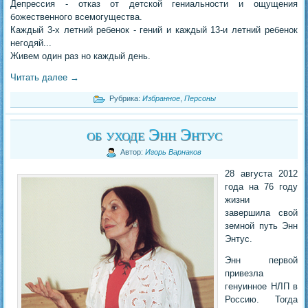
Депрессия - отказ от детской гениальности и ощущения
божественного всемогущества.
Каждый 3-х летний ребенок - гений и каждый 13-и летний ребенок
негодяй...
Живем один раз но каждый день.
Читать далее
→
Рубрика:
Избранное
,
Персоны
об уходе Энн Энтус
Автор:
Игорь Варнаков
28 августа 2012
года на 76 году
жизни
завершила свой
земной путь Энн
Энтус.
Энн первой
привезла
генуинное НЛП в
Россию. Тогда