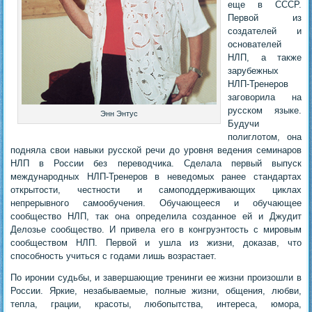
еще в СССР.
Первой из
создателей и
основателей
НЛП, а также
зарубежных
НЛП-Тренеров
заговорила на
русском языке.
Энн Энтус
Будучи
полиглотом, она
подняла свои навыки русской речи до уровня ведения семинаров
НЛП в России без переводчика. Сделала первый выпуск
международных НЛП-Тренеров в неведомых ранее стандартах
открытости, честности и самоподдерживающих циклах
непрерывного самообучения. Обучающееся и обучающее
сообщество НЛП, так она определила созданное ей и Джудит
Делозье сообщество. И привела его в конгруэнтость с мировым
сообществом НЛП. Первой и ушла из жизни, доказав, что
способность учиться с годами лишь возрастает.
По иронии судьбы, и завершающие тренинги ее жизни произошли в
России. Яркие, незабываемые, полные жизни, общения, любви,
тепла, грации, красоты, любопытства, интереса, юмора,