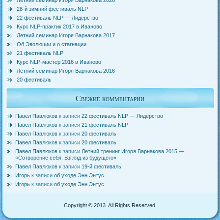
Летний семинар Игоря Варнакова 2026
28-й зимний фестиваль NLP
22 фестиваль NLP — Лидерство
Курс NLP-практик 2017 в Иваново
Летний семинар Игоря Варнакова 2017
Об Эволюции и о стагнации
21 фестиваль NLP
Курс NLP-мастер 2016 в Иваново
Летний семинар Игоря Варнакова 2016
20 фестиваль
Свежие комментарии
Павел Павлюков
к записи
22 фестиваль NLP — Лидерство
Павел Павлюков
к записи
21 фестиваль NLP
Павел Павлюков
к записи
20 фестиваль
Павел Павлюков
к записи
20 фестиваль
Павел Павлюков
к записи
Летний тренинг Игоря Варнакова 2015 —
«Сотворение себя. Взгляд из будущего»
Павел Павлюков
к записи
19-й фестиваль
Игорь
к записи
об уходе Энн Энтус
Игорь
к записи
об уходе Энн Энтус
Copyright © 2013. All Rights Reserved.