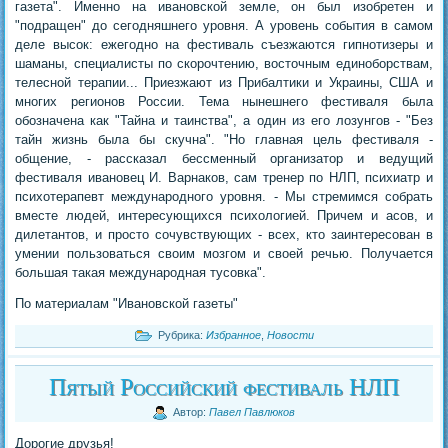
газета". Именно на ивановской земле, он был изобретен и
"подращен" до сегодняшнего уровня. А уровень события в самом
деле высок: ежегодно на фестиваль съезжаются гипнотизеры и
шаманы, специалисты по скорочтению, восточным единоборствам,
телесной терапии... Приезжают из Прибалтики и Украины, США и
многих регионов России. Тема нынешнего фестиваля была
обозначена как "Тайна и таинства", а один из его лозунгов - "Без
тайн жизнь была бы скучна". "Но главная цель фестиваля -
общение, - рассказал бессменный организатор и ведущий
фестиваля ивановец И. Варнаков, сам тренер по НЛП, психиатр и
психотерапевт международного уровня. - Мы стремимся собрать
вместе людей, интересующихся психологией. Причем и асов, и
дилетантов, и просто сочувствующих - всех, кто заинтересован в
умении пользоваться своим мозгом и своей речью. Получается
большая такая международная тусовка".
По материалам "Ивановской газеты"
Рубрика:
Избранное
,
Новости
Пятый Российский фестиваль НЛП
Автор:
Павел Павлюков
Дорогие друзья!