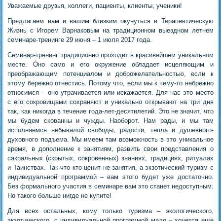
Уважаемые друзья, коллеги, пациенты, клиенты, ученики!
Предлагаем вам и вашим близким окунуться в Терапевтическую
Жизнь с Игорем Варнаковым на традиционном выездном летнем
семинаре-тренинге 29 июня – 1 июля 2017 года.
Семинар-тренинг традиционно проходит в красивейшем уникальном
месте. Оно само и его окружение обладает исцеляющим и
преображающим потенциалом и доброжелательностью, если к
этому бережно отнестись. Потому что, если мы к чему-то небрежно
относимся – оно утрачивается или искажается. Для нас это место
с его сокровищами сохраняют и уникально открывают на три дня
так, как никогда в течение года-лет-десятилетий. Это не значит, что
мы будем скованны и чужды. Наоборот. Нам рады, и мы там
исполняемся небывалой свободы, радости, тепла и душевного-
духовного подъема. Мы имеем там возможность в это уникальное
время, в дополнение к занятиям, развить свои представления о
сакральных (скрытых, сокровенных) знаниях, традициях, ритуалах
и Таинствах. Так что кто ценит не занятия, а экзотический туризм с
индивидуальной программой – вам этого будет уже достаточно.
Без формального участия в семинаре вам это станет недоступным.
Но такого больше нигде не купите!
Для всех остальных, кому только туризма – экологического,
экзотического, с индивидуальной программой мало – хочется еще