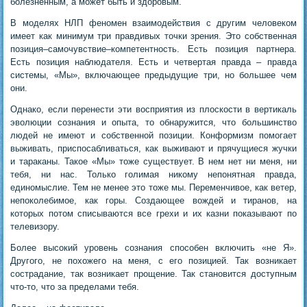
болезненным, а может быть и здоровым.
В моделях НЛП феномен взаимодействия с другим человеком
имеет как минимум три правдивых точки зрения. Это собственная
позиция–самочувствие–компетентность. Есть позиция партнера.
Есть позиция наблюдателя. Есть и четвертая правда – правда
системы, «Мы», включающее предыдущие три, но большее чем
они.
Однако, если перенести эти восприятия из плоскости в вертикаль
эволюции сознания и опыта, то обнаружится, что большинство
людей не имеют и собственной позиции. Конформизм помогает
выживать, приспосабливаться, как выживают и прячущиеся жучки
и тараканы. Такое «Мы» тоже существует. В нем нет ни меня, ни
тебя, ни нас. Только голимая никому непонятная правда,
единомыслие. Тем не менее это тоже мы. Переменчивое, как ветер,
непоколебимое, как горы. Создающее вождей и тиранов, на
которых потом списываются все грехи и их казни показывают по
телевизору.
Более высокий уровень сознания способен включить «не Я».
Другого, не похожего на меня, с его позицией. Так возникает
сострадание, так возникает прощение. Так становится доступным
что-то, что за пределами тебя.