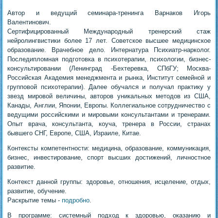
Автор и ведущий семинара-тренинга Варнаков Игорь
Валентинович.
Сертифицированный Международный тренерский стаж
нейролингвистики более 17 лет. Советское высшее медицинское
образование. Врачебное дело. Интернатура Психиатр-нарколог.
Последипломная подготовка в психотерапии, психологии, бизнес-
консультировании (Ленинград -Бехтеревка, СПбГУ; Москва-
Российская Академия менеджмента и рынка, Институт семейной и
групповой психотерапии). Далее обучался и получал практику у
звезд мировой величины, авторов уникальных методов из США,
Канады, Англии, Японии, Европы. Коллегиальное сотрудничество с
ведущими российскими и мировыми консультантами и тренерами.
Опыт врача, консультанта, коуча, тренера в России, странах
бывшего СНГ, Европе, США, Израиле, Китае.
Контексты компетентности: медицина, образование, коммуникация,
бизнес, инвестирование, спорт высших достижений, личностное
развитие.
Контекст данной группы: здоровье, отношения, исцеление, отдых,
развитие, обучение.
Раскрытие темы -
подробно
.
В программе: системный подход к здоровью, оказанию и