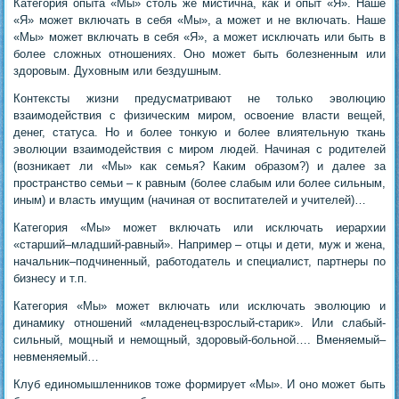
Категория опыта «Мы» столь же мистична, как и опыт «Я». Наше
«Я» может включать в себя «Мы», а может и не включать. Наше
«Мы» может включать в себя «Я», а может исключать или быть в
более сложных отношениях. Оно может быть болезненным или
здоровым. Духовным или бездушным.
Контексты жизни предусматривают не только эволюцию
взаимодействия с физическим миром, освоение власти вещей,
денег, статуса. Но и более тонкую и более влиятельную ткань
эволюции взаимодействия с миром людей. Начиная с родителей
(возникает ли «Мы» как семья? Каким образом?) и далее за
пространство семьи – к равным (более слабым или более сильным,
иным) и власть имущим (начиная от воспитателей и учителей)…
Категория «Мы» может включать или исключать иерархии
«старший–младший-равный». Например – отцы и дети, муж и жена,
начальник–подчиненный, работодатель и специалист, партнеры по
бизнесу и т.п.
Категория «Мы» может включать или исключать эволюцию и
динамику отношений «младенец-взрослый-старик». Или слабый-
сильный, мощный и немощный, здоровый-больной…. Вменяемый–
невменяемый…
Клуб единомышленников тоже формирует «Мы». И оно может быть