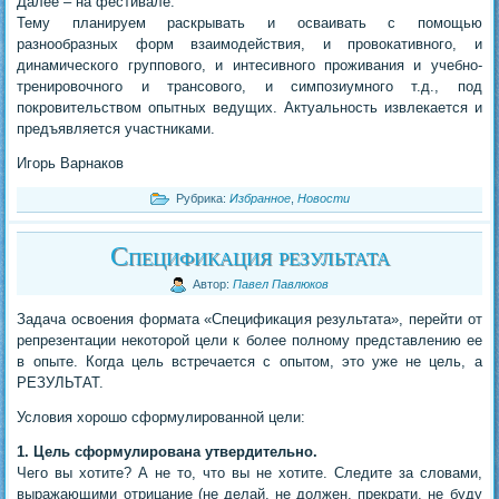
Далее – на фестивале.
Тему планируем раскрывать и осваивать с помощью
разнообразных форм взаимодействия, и провокативного, и
динамического группового, и интесивного проживания и учебно-
тренировочного и трансового, и симпозиумного т.д., под
покровительством опытных ведущих. Актуальность извлекается и
предъявляется участниками.
Игорь Варнаков
Рубрика:
Избранное
,
Новости
Спецификация результата
Автор:
Павел Павлюков
Задача освоения формата «Спецификация результата», перейти от
репрезентации некоторой цели к более полному представлению ее
в опыте. Когда цель встречается с опытом, это уже не цель, а
РЕЗУЛЬТАТ.
Условия хорошо сформулированной цели:
1. Цель сформулирована утвердительно.
Чего вы хотите? А не то, что вы не хотите. Следите за словами,
выражающими отрицание (не делай, не должен, прекрати, не буду