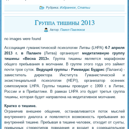
Рубрика:
Избранное
,
Статьи
Группа тишины 2013
Автор:
Павел Павлюков
no images were found
Ассоциация гуманистической психологии Литвы (LHPA)
4-7 апреля
2013 г. в Паланге
(Литва) организует
медитативную группу
тишины «Весна 2013»
. Группа тишины является марафоном
общего пребывания в молчании. В группе этого года это займет
почти трое суток.
Ведущий группы - Римвидас Будрис
(Паланга) -
заместитель директора Института Гуманистической и
экзистенциальной психологии (HEPI), организатор осенних
симпозиумов LHPA. Группы тишины проводит с 1999 г. в Литве,
России и в Прибалтике. В рамках LHPA это будет третья группа
тишины, которая будет направлена на медитативное молчание.
Кратко о тишине.
Ограничив внешнее общение, останавливается поток мыслей
внутреннего диалога и появляется возможность пребывания во
внутренней тишине. Пребывая в тишине человек, отходит от суеты,
привычных стереотипов поведения и входит в созерцательное