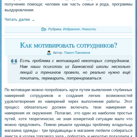
получению помощи; человек как часть семьи и рода, программы
выздоровления.
Читать далее
→
Рубрика:
Избранное
,
Новости
Как мотивировать сотрудников?
Автор:
Павел Павлюков
Есть проблема с мотивацией некоторых сотрудников.
Нам наши психологи из Банковской школы несколько
лекций и тренингов провели, но реально нужно ещё
почитать, переварить, потренироваться.
По мотивации можно попробовать идти путем выявления глубинных
намерений сотрудников и создания легких возможностей
удовлетворения их намерений через выполнение работы. Этот
процесс обязательно должен включать твои намерения и
намерения их окружения. Полагаю, это один из наиболее простых
путей, хотя теоретически, не зная конкретной ситуации мало что
можно предложить. Помню решали однажды проблему владельца
магазина одежды - три продавщицы в магазине любили собираться
вместе в уголке торгового зала - поболтать и неохотно подходили к