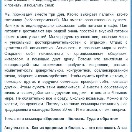
и познать, и исцелить себя:
Мы проживаем вместе три дня. Кто-то выбирает палатки, кто-то
гостиницу (заблаговременно!). Мы вместе организованно кушаем.
Или кто-то индивидуально заказывает себе питание в кафе. Нам
готовят и доставляют еду редкой очень простой и вкусной готовки
прямо к месту занятий. Мы чередуем путешествие, познание мира
и уникальных достопримечательностей с отдыхом. Отдых с
целительной активностью. Активность с познание мира и себя.
Открытия себя неизвестного с организованным общением,
интересом и помощью друг другу. Потому что занятиями и
информацией мы стремимся пробудить исцеление, развить
компетентность доверительной, конгруэнтной, сбалансированной
жизни, общения и взаимодействия. Чтобы суметь прийти к этому, с
помощью других и ведущих семинара, проверяя себя, познавая
других. Чтобы суметь этим наполниться. И внести в собственную
жизнь и взаимодействие с другими людьми - в семье и большом
мире. Не обязательно все и сразу. Сколько возьмешь. Можно и по
частям, по крупицам. Потому что такие семинары-тренинги у нас
традиционны и ежегодны более 20 лет. И мы знаем, о чем говорим.
Тема этого семинара
«Здоровое – Болезнь. Туда и обратно»
Актуальность:
Как из здоровья в болезнь – это все знают. А как