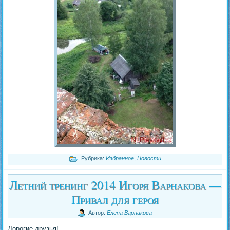
Рубрика:
Избранное
,
Новости
Летний тренинг 2014 Игоря Варнакова —
Привал для героя
Автор:
Елена Варнакова
Дорогие друзья!