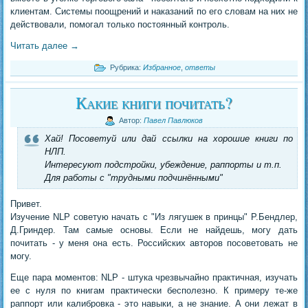
клиентам. Системы поощрений и наказаний по его словам на них не
действовали, помогал только постоянный контроль.
Читать далее
→
Рубрика:
Избранное
,
ответы
Какие книги почитать?
Автор:
Павел Павлюков
Хай! Посоветуй или дай ссылки на хорошие книги по
НЛП.
Интересуют подстройки, убеждение, раппорты и т.п.
Для работы с "трудными подчинёнными"
Привет.
Изучение NLP советую начать с "Из лягушек в принцы" Р.Бендлер,
Д.Гриндер. Там самые основы. Если не найдешь, могу дать
почитать - у меня она есть. Российских авторов посоветовать не
могу.
Еще пара моментов: NLP - штука чрезвычайно практичная, изучать
ее с нуля по книгам практически бесполезно. К примеру те-же
раппорт или калибровка - это навыки, а не знание. А они лежат в